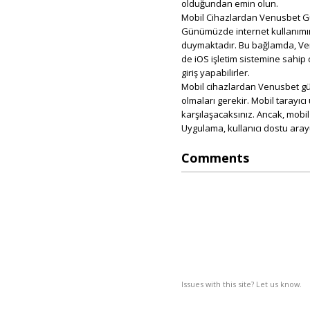
olduğundan emin olun.
Mobil Cihazlardan Venusbet Gü
Günümüzde internet kullanımının
duymaktadır. Bu bağlamda, Venu
de iOS işletim sistemine sahip 
giriş yapabilirler.
Mobil cihazlardan Venusbet günc
olmaları gerekir. Mobil tarayıc
karşılaşacaksınız. Ancak, mobil
Uygulama, kullanıcı dostu arayü
Comments
Issues with this site? Let us know.