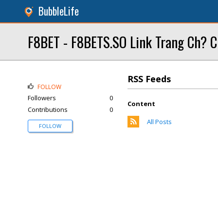
BubbleLife
F8BET - F8BETS.SO Link Trang Ch? 
RSS Feeds
FOLLOW
Followers
0
Content
Contributions
0
All Posts
FOLLOW