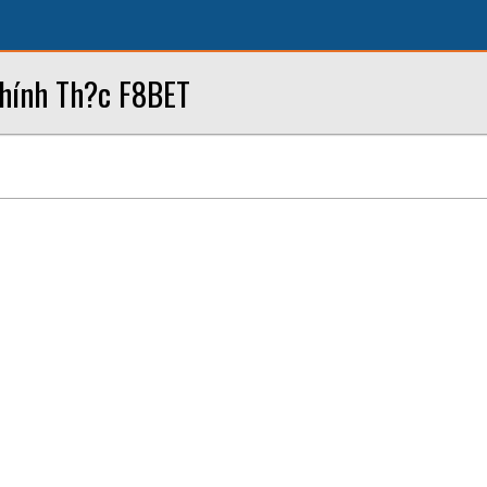
Chính Th?c F8BET